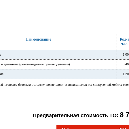
Наименование
Кол-
часо
а
2,00
 в двигателе (рекомендуемое производителем)
0,40
ля
1,20
ей является базовым и может отличаться в зависимости от конкретной модели авто
8 
Предварительная стоимость ТО: