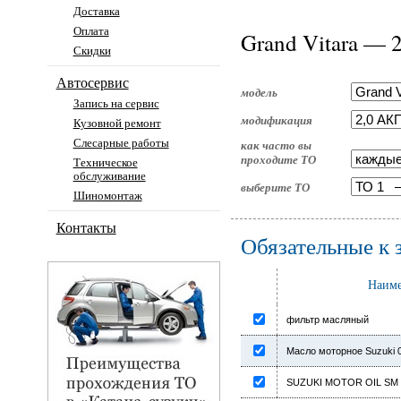
Доставка
Оплата
Grand Vitara — 
Скидки
Автосервис
модель
Запись на сервис
модификация
Кузовной ремонт
Слесарные работы
как часто вы
проходите ТО
Техническое
обслуживание
выберите ТО
Шиномонтаж
Контакты
Обязательные к 
Наиме
фильтр масляный
Масло моторное Suzuki 
SUZUKI MOTOR OIL SM 