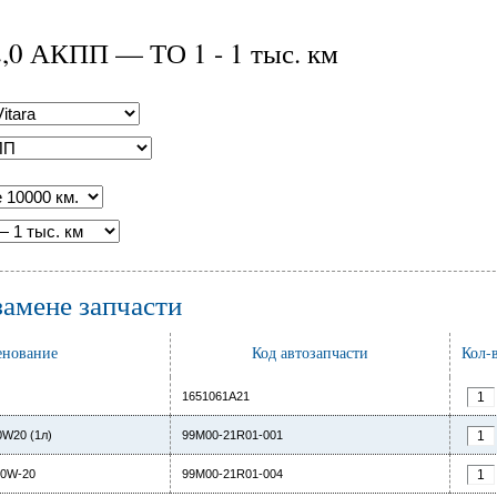
2,0 АКПП — ТО 1 - 1 тыс. км
замене запчасти
нование
Код автозапчасти
Кол-
1651061A21
0W20 (1л)
99M00-21R01-001
0W-20
99M00-21R01-004