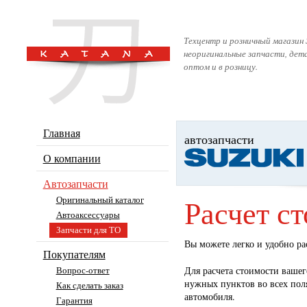
Техцентр и розничный магазин 
неоригинальные запчасти, дет
оптом и в розницу.
Главная
автозапчасти
О компании
Автозапчасти
Расчет с
Оригинальный каталог
Автоаксессуары
Запчасти для ТО
Вы можете легко и удобно ра
Покупателям
Вопрос-ответ
Для расчета стоимости ваше
нужных пунктов во всех поля
Как сделать заказ
автомобиля.
Гарантия