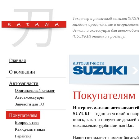
Техцентр и розничный магазин SUZUK
магазин, оригинальные и неоригинал
детали и аксессуары для автомобил
(СУЗУКИ) оптом и в розницу.
Главная
автозапчасти
О компании
Автозапчасти
Покупателям
Оригинальный каталог
Автоаксессуары
Запчасти для ТО
Интернет-магазин автозапчастей
SUZUKI
— одно из усилий в напр
Покупателям
поиск, заказ и получение деталей 
Вопрос-ответ
максимально удобными для Вас.
Как сделать заказ
Гарантия
Наши специалисты имеют богатый 